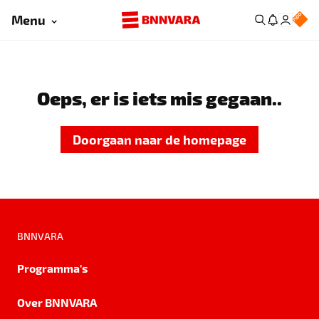
Menu
Oeps, er is iets mis gegaan..
Doorgaan naar de homepage
BNNVARA
Programma's
Over BNNVARA