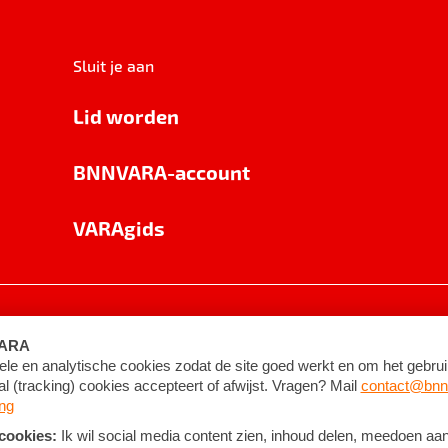
Sluit je aan
Lid worden
BNNVARA-account
VARAgids
voorwaarden
©
2026
BNNVARA