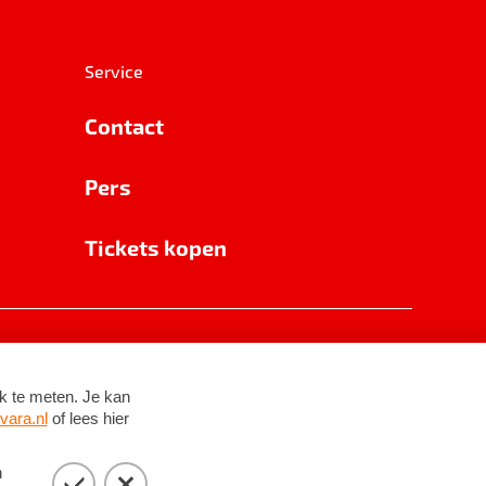
Service
Contact
Pers
Tickets kopen
RSIN 8531 62 402