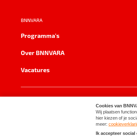
BNNVARA
Programma's
Over BNNVARA
Vacatures
Privacy
Cookie-instellingen
Algemene 