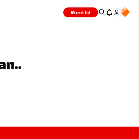
Word lid
an..