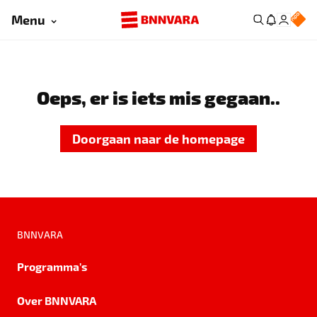
Menu
Oeps, er is iets mis gegaan..
Doorgaan naar de homepage
BNNVARA
Programma's
Over BNNVARA