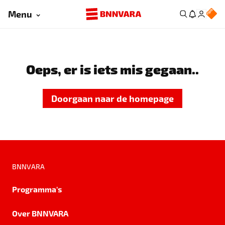
Menu
Oeps, er is iets mis gegaan..
Doorgaan naar de homepage
BNNVARA
Programma's
Over BNNVARA