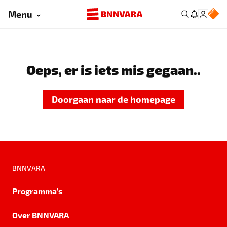
Menu
Oeps, er is iets mis gegaan..
Doorgaan naar de homepage
BNNVARA
Programma's
Over BNNVARA