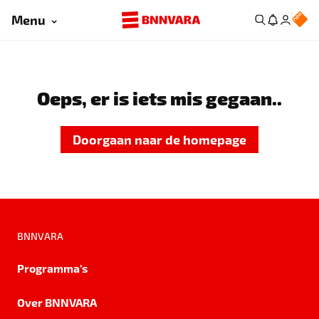
Menu
Oeps, er is iets mis gegaan..
Doorgaan naar de homepage
BNNVARA
Programma's
Over BNNVARA