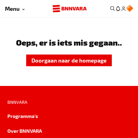
Menu
Oeps, er is iets mis gegaan..
Doorgaan naar de homepage
BNNVARA
Programma's
Over BNNVARA