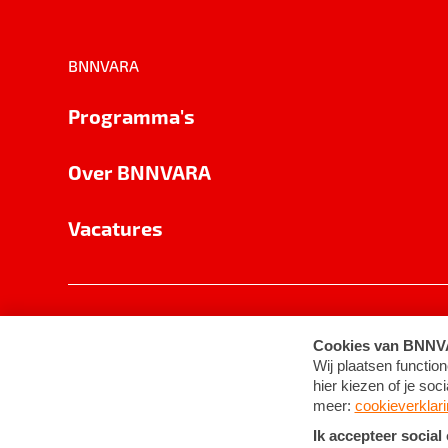
BNNVARA
Programma's
Over BNNVARA
Vacatures
Privacy
Cookie-instellingen
Algemene 