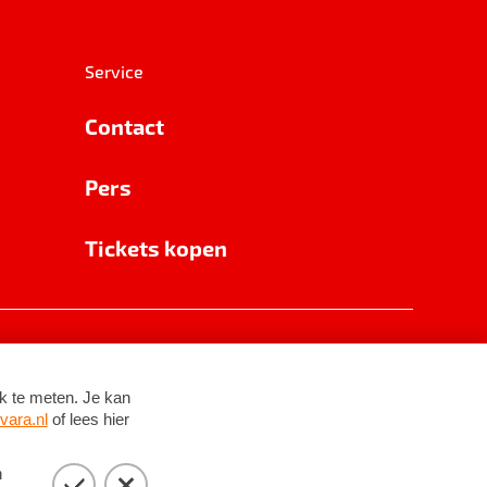
Service
Contact
Pers
Tickets kopen
RSIN 8531 62 402