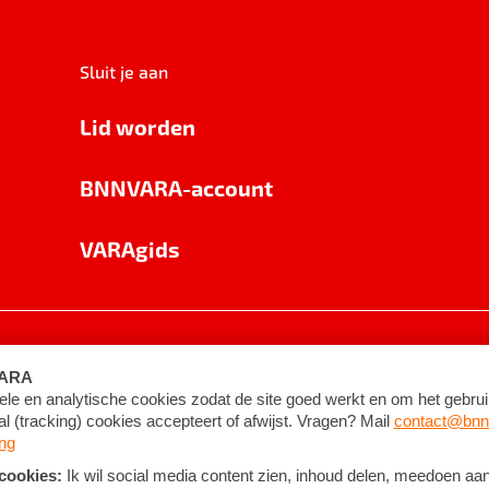
Sluit je aan
Lid worden
BNNVARA-account
VARAgids
voorwaarden
©
2026
BNNVARA