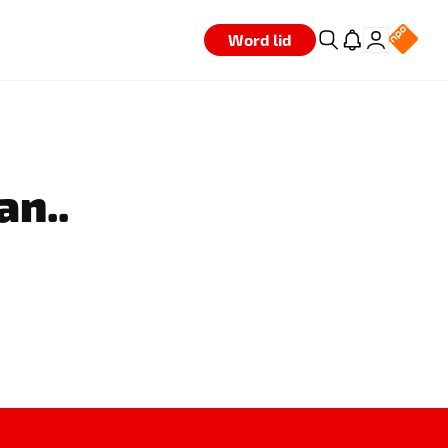
Word lid
an..