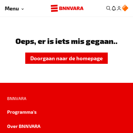
Menu
Oeps, er is iets mis gegaan..
Doorgaan naar de homepage
BNNVARA
Programma's
Over BNNVARA