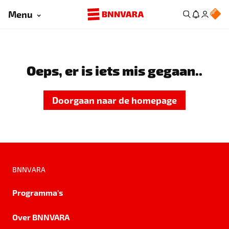
Menu
Oeps, er is iets mis gegaan..
Doorgaan naar de homepage
BNNVARA
Programma's
Over BNNVARA