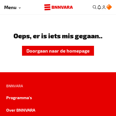
Menu
Oeps, er is iets mis gegaan..
Doorgaan naar de homepage
BNNVARA
Programma's
Over BNNVARA