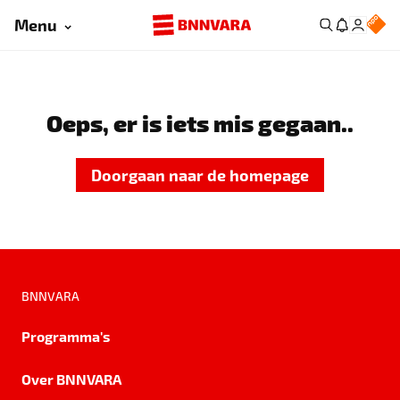
Menu
Oeps, er is iets mis gegaan..
Doorgaan naar de homepage
BNNVARA
Programma's
Over BNNVARA