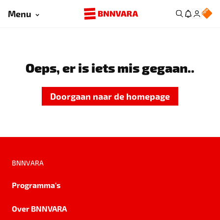
Menu
Oeps, er is iets mis gegaan..
Doorgaan naar de homepage
BNNVARA
Programma's
Over BNNVARA