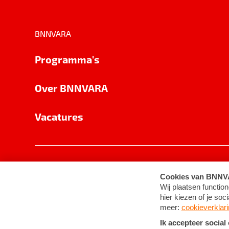
BNNVARA
Programma's
Over BNNVARA
Vacatures
Privacy
Cookie-instellingen
Algemene 