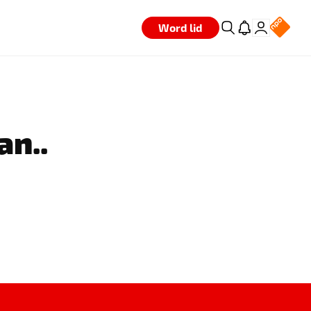
Word lid
an..