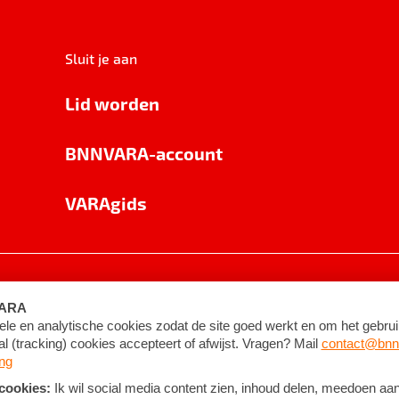
Sluit je aan
Lid worden
BNNVARA-account
VARAgids
voorwaarden
©
2026
BNNVARA