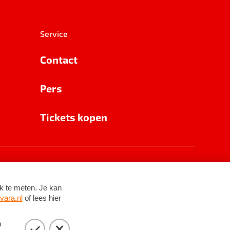
Service
Contact
Pers
Tickets kopen
RSIN 8531 62 402