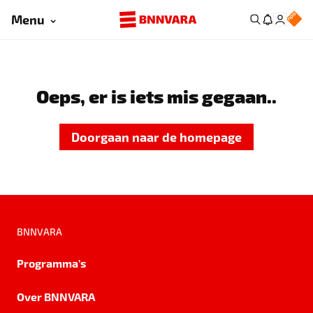
Menu
Oeps, er is iets mis gegaan..
Doorgaan naar de homepage
BNNVARA
Programma's
Over BNNVARA