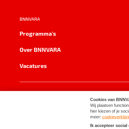
BNNVARA
Programma's
Over BNNVARA
Vacatures
Privacy
Cookie-instellingen
Algemene 