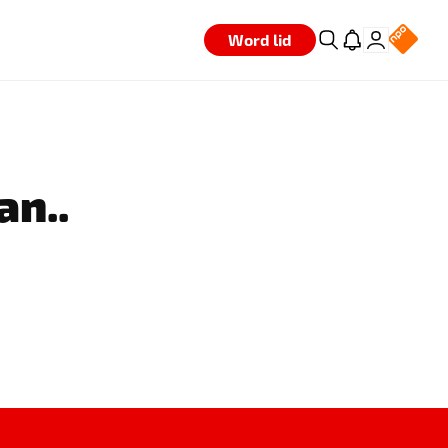
Word lid
an..