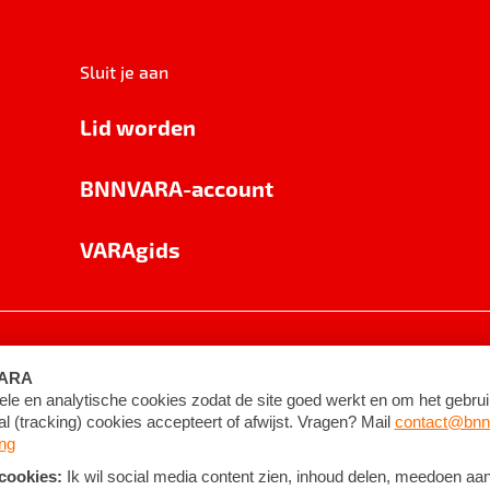
Sluit je aan
Lid worden
BNNVARA-account
VARAgids
voorwaarden
©
2026
BNNVARA