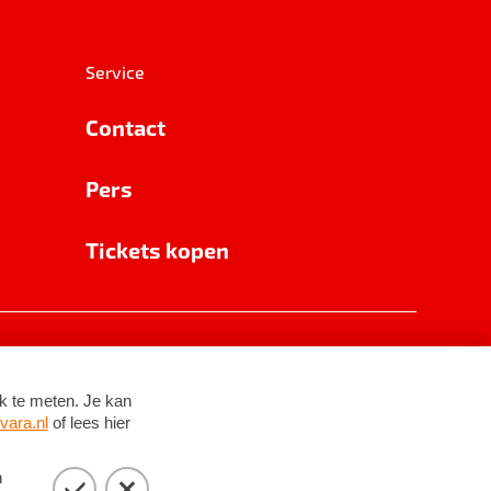
Service
Contact
Pers
Tickets kopen
RSIN 8531 62 402