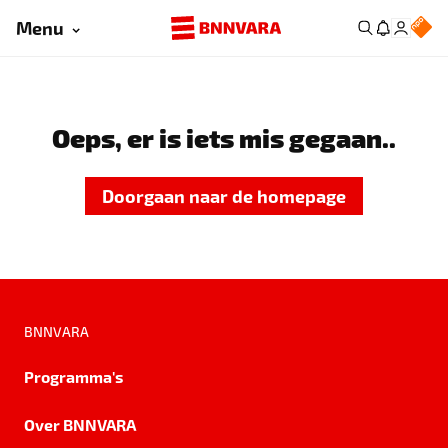
Menu
Oeps, er is iets mis gegaan..
Doorgaan naar de homepage
BNNVARA
Programma's
Over BNNVARA