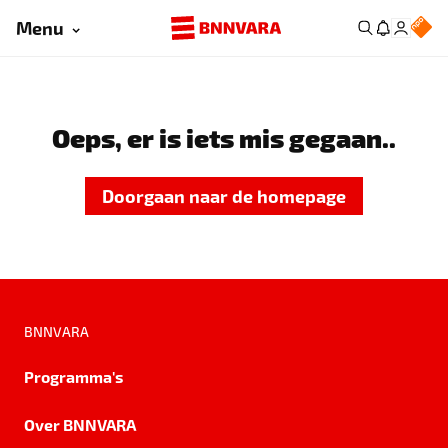
Menu
Oeps, er is iets mis gegaan..
Doorgaan naar de homepage
BNNVARA
Programma's
Over BNNVARA