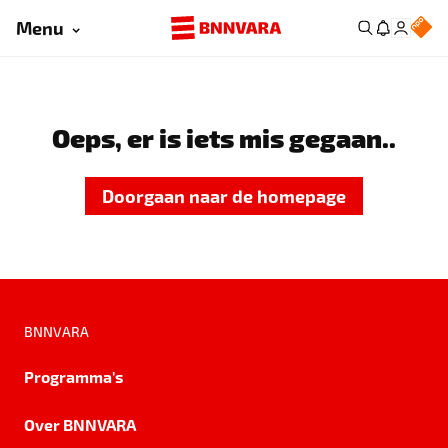
Menu
Oeps, er is iets mis gegaan..
Doorgaan naar de homepage
BNNVARA
Programma's
Over BNNVARA