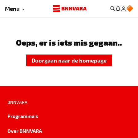
Menu
Oeps, er is iets mis gegaan..
Doorgaan naar de homepage
BNNVARA
Programma's
Over BNNVARA