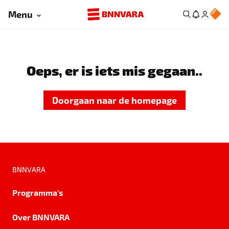
Menu
Oeps, er is iets mis gegaan..
Doorgaan naar de homepage
BNNVARA
Programma's
Over BNNVARA