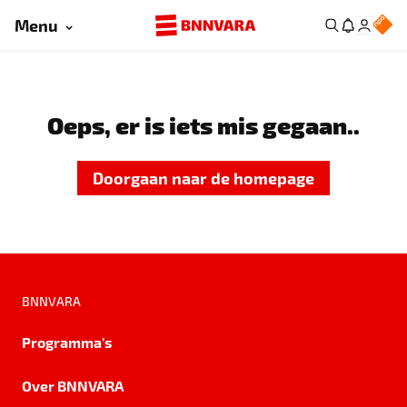
Menu
Oeps, er is iets mis gegaan..
Doorgaan naar de homepage
BNNVARA
Programma's
Over BNNVARA