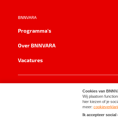
BNNVARA
Programma's
Over BNNVARA
Vacatures
Privacy
Cookie-instellingen
Algemene 