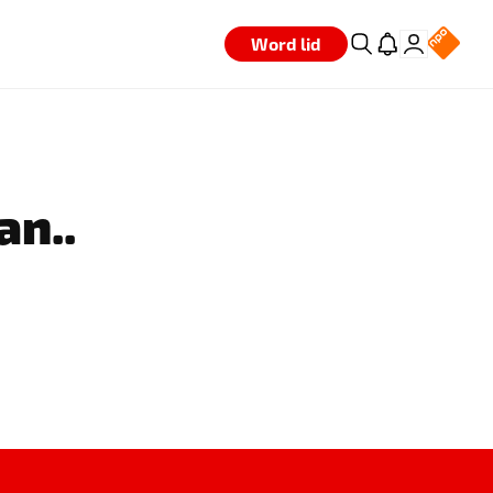
Word lid
an..