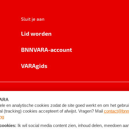
Sluit je aan
Lid worden
BNNVARA-account
VARAgids
voorwaarden
©
2026
BNNVARA