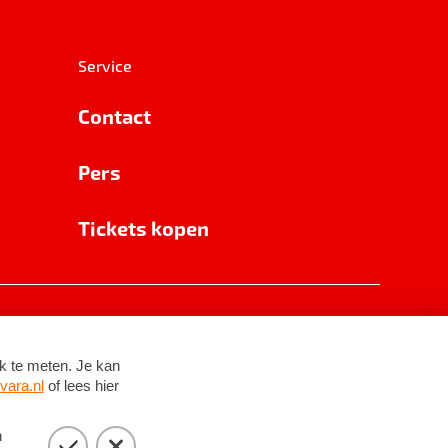
Service
Contact
Pers
Tickets kopen
RSIN 8531 62 402