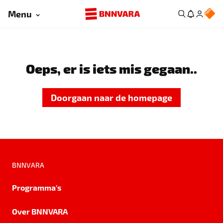
Menu
Oeps, er is iets mis gegaan..
Doorgaan naar de homepage
BNNVARA
Programma's
Over BNNVARA