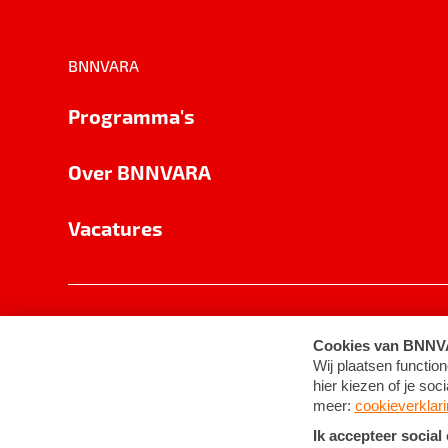
BNNVARA
Programma's
Over BNNVARA
Vacatures
Privacy
Cookie-instellingen
Algemene 