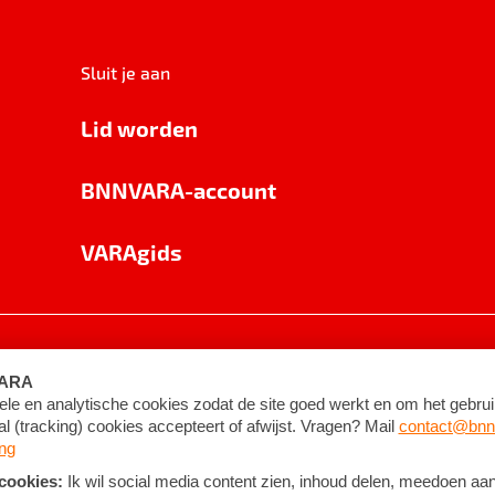
Sluit je aan
Lid worden
BNNVARA-account
VARAgids
voorwaarden
©
2026
BNNVARA