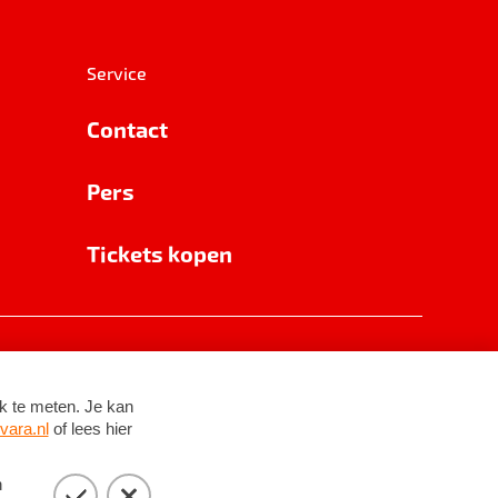
Service
Contact
Pers
Tickets kopen
RSIN 8531 62 402