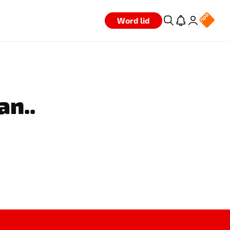
Word lid
an..