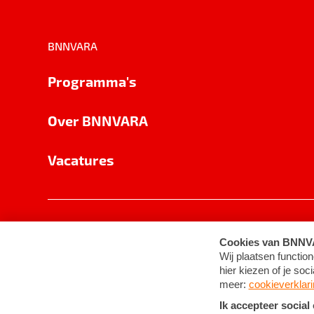
BNNVARA
Programma's
Over BNNVARA
Vacatures
Privacy
Cookie-instellingen
Algemene 