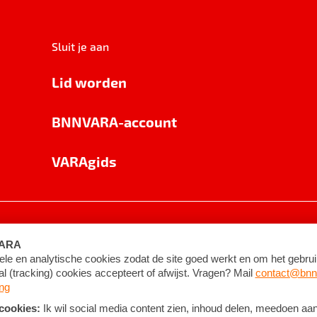
Sluit je aan
Lid worden
BNNVARA-account
VARAgids
voorwaarden
©
2026
BNNVARA