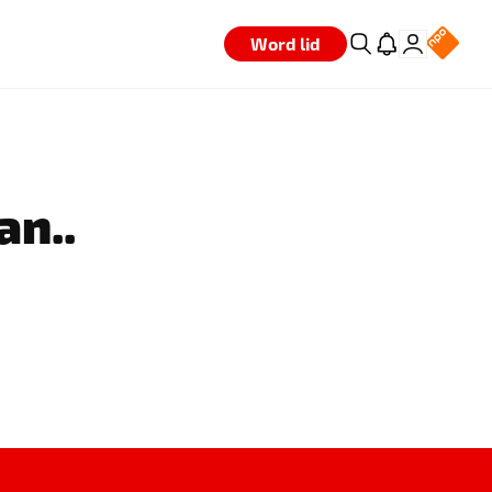
Word lid
an..