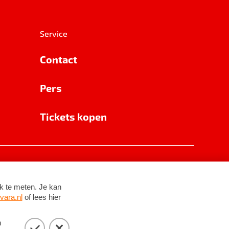
Service
Contact
Pers
Tickets kopen
RSIN 8531 62 402