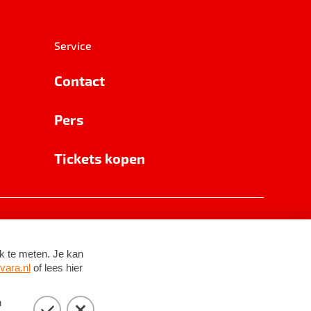
Service
Contact
Pers
Tickets kopen
RSIN 8531 62 402