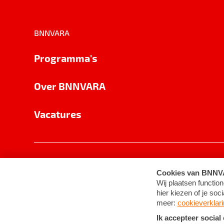
BNNVARA
Programma's
Over BNNVARA
Vacatures
Privacy
Cookie-instellingen
Algemene 