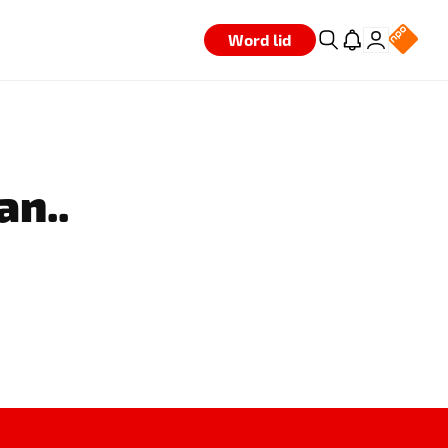
Word lid
an..