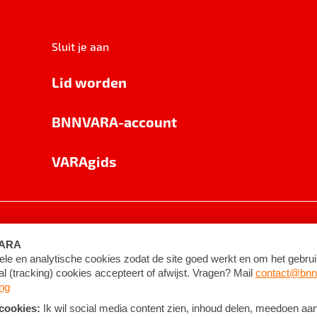
Sluit je aan
Lid worden
BNNVARA-account
VARAgids
voorwaarden
©
2026
BNNVARA