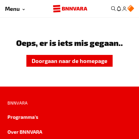
Menu
Oeps, er is iets mis gegaan..
Doorgaan naar de homepage
BNNVARA
Programma's
Over BNNVARA