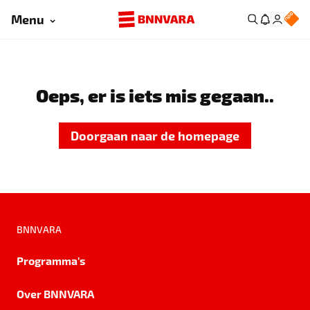
Menu
Oeps, er is iets mis gegaan..
Doorgaan naar de homepage
BNNVARA
Programma's
Over BNNVARA