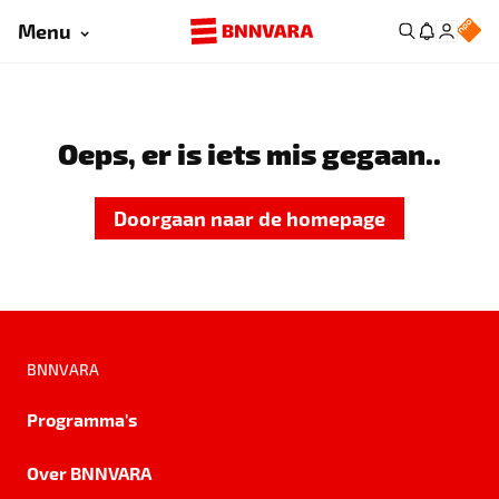
Menu
Oeps, er is iets mis gegaan..
Doorgaan naar de homepage
BNNVARA
Programma's
Over BNNVARA