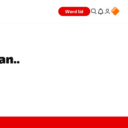
Word lid
an..