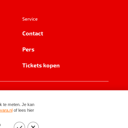
Service
Contact
Pers
Tickets kopen
RSIN 8531 62 402