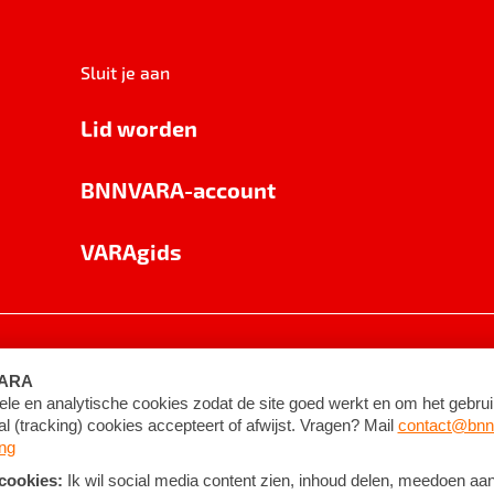
Sluit je aan
Lid worden
BNNVARA-account
VARAgids
voorwaarden
©
2026
BNNVARA