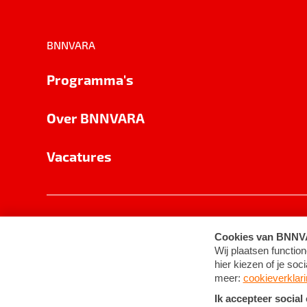
BNNVARA
Programma's
Over BNNVARA
Vacatures
Privacy
Cookie-instellingen
Algemene 