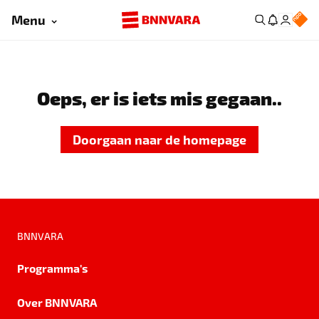
Menu
Oeps, er is iets mis gegaan..
Doorgaan naar de homepage
BNNVARA
Programma's
Over BNNVARA