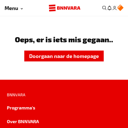
Menu
Oeps, er is iets mis gegaan..
Doorgaan naar de homepage
BNNVARA
Programma's
Over BNNVARA