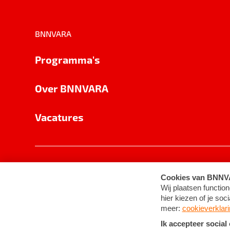
BNNVARA
Programma's
Over BNNVARA
Vacatures
Privacy
Cookie-instellingen
Algemene 