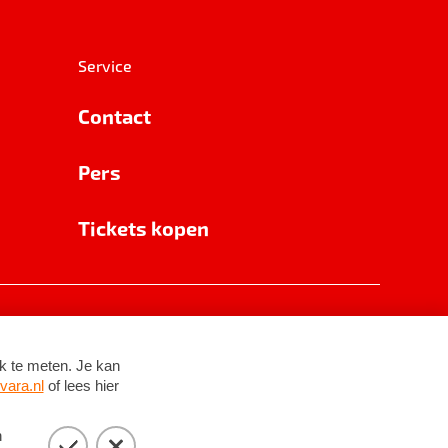
Service
Contact
Pers
Tickets kopen
RSIN 8531 62 402