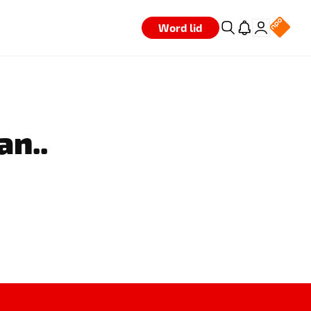
Word lid
an..