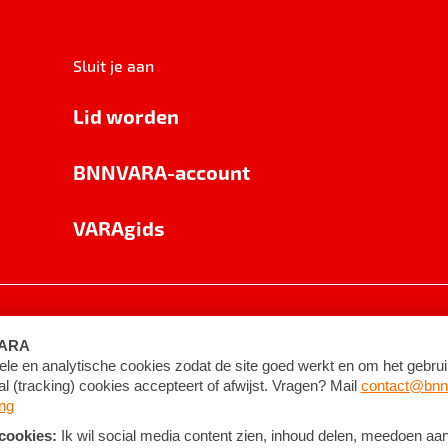
Sluit je aan
Lid worden
BNNVARA-account
VARAgids
voorwaarden
©
2026
BNNVARA