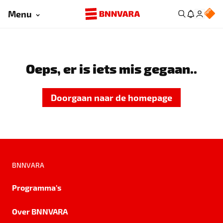
Menu
Oeps, er is iets mis gegaan..
Doorgaan naar de homepage
BNNVARA
Programma's
Over BNNVARA