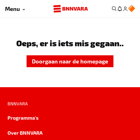
Menu
Oeps, er is iets mis gegaan..
Doorgaan naar de homepage
BNNVARA
Programma's
Over BNNVARA