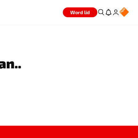
Word lid
an..