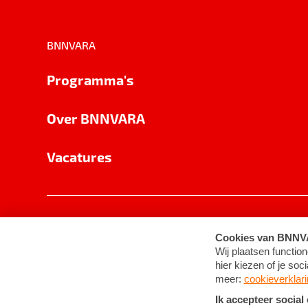
BNNVARA
Programma's
Over BNNVARA
Vacatures
Privacy
Cookie-instellingen
Algemene 