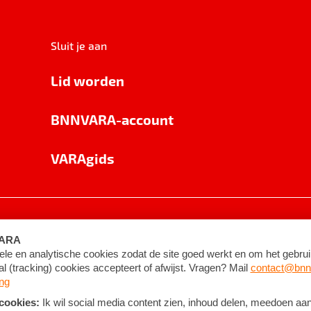
Sluit je aan
Lid worden
BNNVARA-account
VARAgids
voorwaarden
©
2026
BNNVARA