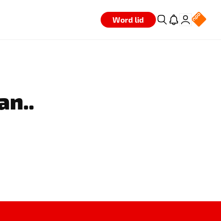
Word lid
an..