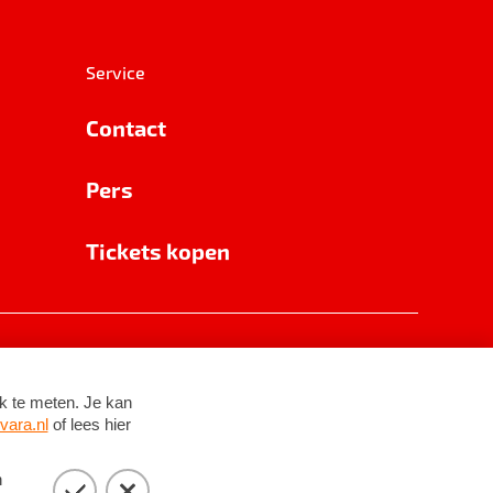
Service
Contact
Pers
Tickets kopen
RSIN 8531 62 402