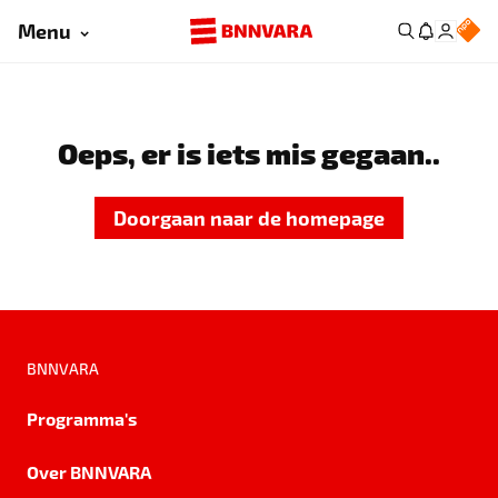
Menu
Oeps, er is iets mis gegaan..
Doorgaan naar de homepage
BNNVARA
Programma's
Over BNNVARA