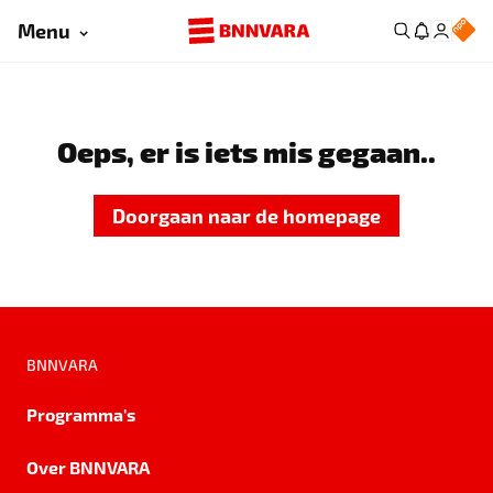
Menu
Oeps, er is iets mis gegaan..
Doorgaan naar de homepage
BNNVARA
Programma's
Over BNNVARA