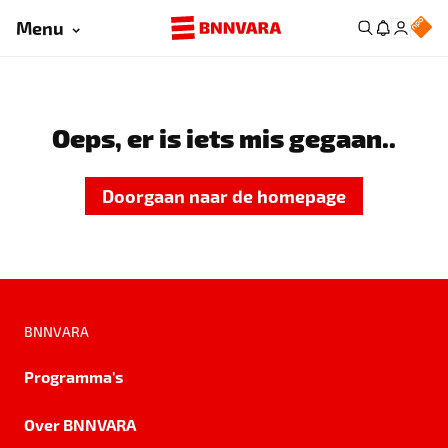
Menu
Oeps, er is iets mis gegaan..
Doorgaan naar de homepage
BNNVARA
Programma's
Over BNNVARA