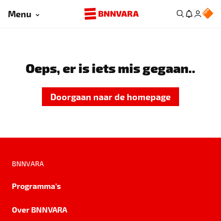
Menu
Oeps, er is iets mis gegaan..
Doorgaan naar de homepage
BNNVARA
Programma's
Over BNNVARA