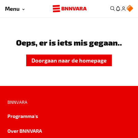
Menu
Oeps, er is iets mis gegaan..
Doorgaan naar de homepage
BNNVARA
Programma's
Over BNNVARA