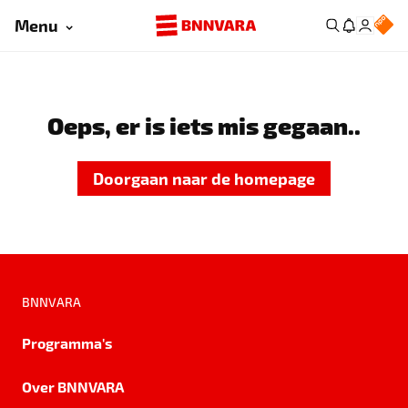
Menu
Oeps, er is iets mis gegaan..
Doorgaan naar de homepage
BNNVARA
Programma's
Over BNNVARA