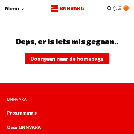
Menu
Oeps, er is iets mis gegaan..
Doorgaan naar de homepage
BNNVARA
Programma's
Over BNNVARA