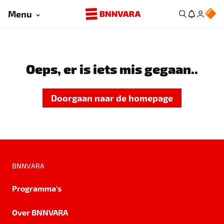
Menu
Oeps, er is iets mis gegaan..
Doorgaan naar de homepage
BNNVARA
Programma's
Over BNNVARA