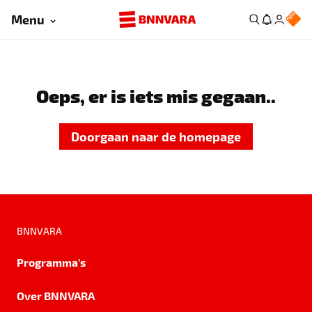
Menu
Oeps, er is iets mis gegaan..
Doorgaan naar de homepage
BNNVARA
Programma's
Over BNNVARA