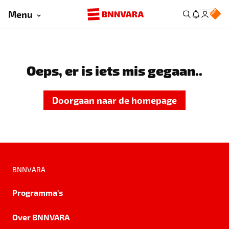
Menu
Oeps, er is iets mis gegaan..
Doorgaan naar de homepage
BNNVARA
Programma's
Over BNNVARA