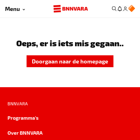
Menu
Oeps, er is iets mis gegaan..
Doorgaan naar de homepage
BNNVARA
Programma's
Over BNNVARA