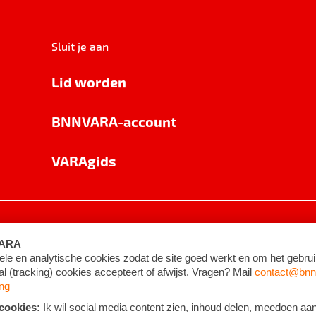
Sluit je aan
Lid worden
BNNVARA-account
VARAgids
voorwaarden
©
2026
BNNVARA