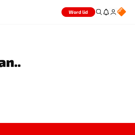
Word lid
an..