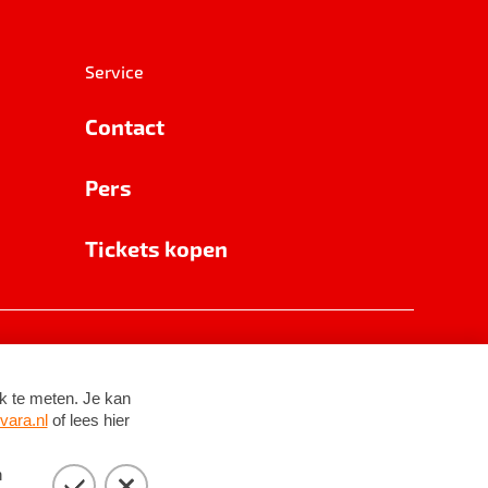
Service
Contact
Pers
Tickets kopen
RSIN 8531 62 402