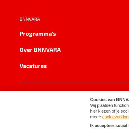
BNNVARA
Programma's
Over BNNVARA
Vacatures
Privacy
Cookie-instellingen
Algemene 